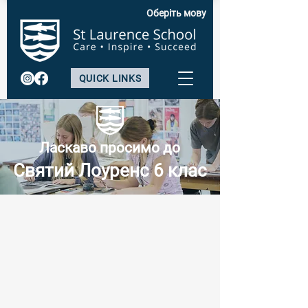
Оберіть мову
QUICK LINKS
Ласкаво просимо до
Святий Лоуренс 6 клас