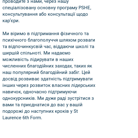
проводите з нами, через нашу
спеціалізовану основну програму PSHE,
консультування або консультації щодо
кар’єри.
Ми віримо в підтримання фізичного та
психічного благополуччя шляхом розваги
та відпочинку
свій час, віддаючи школі та
ширшій спільноті. Ми надаємо
можливість лідирувати в наших
численних благодійних заходах, таких як
наш популярний благодійний забіг. Цей
досвід розвиває здатність підтримувати
інших через розвиток власних лідерських
навичок, одночасно підтримуючи
однокурсників. Ми дуже раді зустрітися з
вами та приєднатися до вас у вашій
подорожі до наступних кроків у St
Laurence 6th Form.
Ейдан Блоуерс
Директор St Laurence 6
Форма
тис