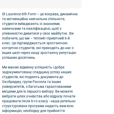
St Laurence 6th Form – це яскрава, динамічна
та мотиваційна навчальна спільнота;
студенти виїжджають із знаннями,
навичками та кваліфікацією, щоб з
упевненістю дивитися у своє майбутнє. Ви
побачите, що ми – теплий і привітний 6-й
клас. Це підтверджується зростаючою
когортою студентів, які приходять до нас з
інших шкіл через нашу зростаючу репутацію
успішних досягнень.
Ми маємо відмінну успішність і добре
задокументовану спадщину успіху наших
студентів, які подають документи до
Оксбриджу, групи Рассела та інших
університетів, з багатьма гарантованими
місцями для їх першого вибору. Ви можете
вибрати шлях учнівства або відразу почати
працювати після 6-го класу - наша ретельно
структурована програма надасть вам всю
інформацію, необхідну для прийняття