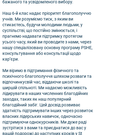
бажаного та усвідомленого вибору.
Наш 6-й клас надає пріоритет благополуччю
учнів. Ми розуміємо тиск, з яким ви
стикаєтесь, будучи молодими людьми, у
суспільстві, що постійно змінюється, і
прагнемо надавати підтримку протягом
усього часу, який ви проводите з нами, через
нашу спеціалізовану основну програму PSHE,
консультування або консультації щодо
кар’єри.
Ми віримо в підтримання фізичного та
психічного благополуччя шляхом розваги та
відпочинку
свій час, віддаючи школі та
ширшій спільноті. Ми надаємо можливість
лідирувати в наших численних благодійних
заходах, таких як наш популярний
благодійний забіг. Цей досвід розвиває
здатність підтримувати інших через розвиток
власних лідерських навичок, одночасно
підтримуючи однокурсників. Ми дуже раді
зустрітися з вами та приєднатися до вас у
вашій подорожі до наступних кроків у St