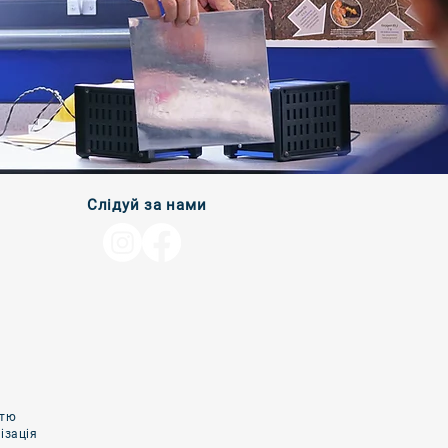
Слідуй за нами
стю
ізація