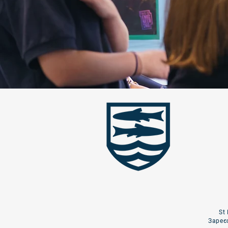
St
Зареє