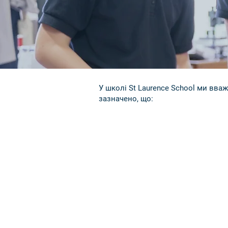
У школі St Laurence School ми вва
зазначено, що:
«Існує гл
Кожен явн
завдя