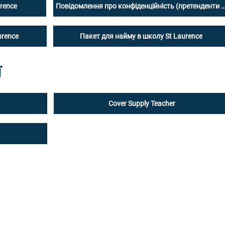
rence
Повідомлення про конфіденційність (претенденти на 
urence
Пакет для найму в школу St Laurence
ї
Cover Supply Teacher