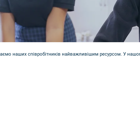
жаємо наших співробітників найважливішим ресурсом. У нашому 
ибоке переконання, що школа St Laurence є «чудовим місцем дл
о пишається роботою в школі та тим, що досягнуто. Вони від
ки надихаючому лідерству, сильному командна робота, спри
керівництво, приємне середовище і, звичайно, студенти».