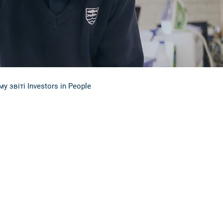
звіті Investors in People
я роботи».
чувають це
ятливе