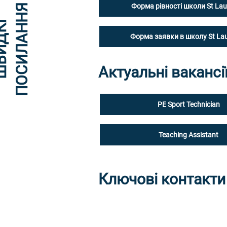
Форма рівності школи St Lau
Я
Ш
В
И
Д
К
І
П
О
С
И
Л
А
Н
Н
Форма заявки в школу St La
Актуальні вакансі
PE Sport Technician
Teaching Assistant
Ключові контакти
Саллі Гекетт
ПА завуча