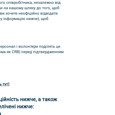
го співробітника, незалежно від
ди на нашому шляху до того, щоб
ви хочете неофіційно відвідати
тну інформацію нижче), щоб
персонал і волонтери поділять це
дома як CRB) перед підтвердженням
ь тут)
.
ційність нижче, а також
елічені нижче: