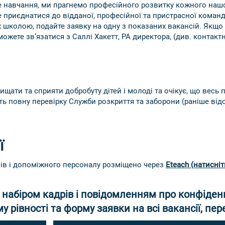
е навчання, ми прагнемо професійного розвитку кожного нашо
е приєднатися до відданої, професійної та пристрасної коман
 школою, подайте заявку на одну з показаних вакансій. Якщо 
можете зв’язатися з Саллі Хакетт, PA директора, (див. контак
щати та сприяти добробуту дітей і молоді та очікує, що весь 
ть повну перевірку Служби розкриття та заборони (раніше ві
ї
ів і допоміжного персоналу розміщено через
Eteach (натисніт
 набіром кадрів і повідомленням про конфіден
у рівності та форму заявки на всі вакансії, пер