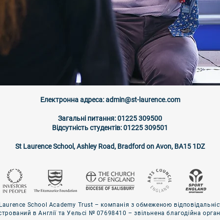
Електронна адреса:
admin@st-laurence.com
Загальні питання: 01225 309500
Відсутність студентів: 01225 309501
St Laurence School, Ashley Road, Bradford on Avon, BA15 1DZ
 Laurence School Academy Trust – компанія з обмеженою відповідальні
стрований в Англії та Уельсі № 07698410 – звільнена благодійна орган