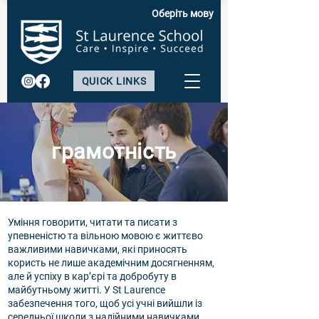
Оберіть мову
QUICK LINKS
грамотність
Уміння говорити, читати та писати з
упевненістю та вільною мовою є життєво
важливими навичками, які приносять
користь не лише академічним досягненням,
але й успіху в кар’єрі та добробуту в
майбутньому житті. У St Laurence
забезпечення того, щоб усі учні вийшли із
середньої школи з надійними навичками