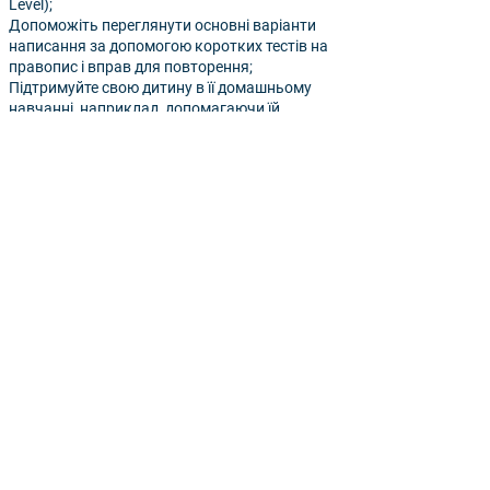
Level);
Допоможіть переглянути основні варіанти
написання за допомогою коротких тестів на
правопис і вправ для повторення;
Підтримуйте свою дитину в її домашньому
навчанні, наприклад, допомагаючи їй
ретельно спланувати роботу, відредагувати,
переписати та перевірити її остаточну роботу.
Ключовий етап 3 списки
читання
KS3 Розширений список для читання - терміни 1 і 2
KS3 Розширений список для читання - терміни 3 і 4
KS3 Розширений список для читання - терміни 5 і 6
KS4 Розширений список для читання