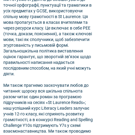
точної орфографії, пунктуації та граматики в
усіх предметах у GCSE, використовуючи
спільну мову грамотності в St Laurence. Ця
мова пропагується в класах вчителями та
через ресурси класу. Це включає в себе PEE
(точка, докази, пояснення), а також ключові
мови, такі як сполучники, щоб забезпечити
згуртованість у письмовій формі.
Загальношкільна політика виставлення
оцінок гарантує, що зворотній зв’язок щодо
правильності написання надається
послідовним способом, на який учні можуть
діяти.
Ми також прагнемо заохочувати любов до
читання: щороку вся шкільна спільнота
разом читає один роман за програмою
підручників на сесіях «St Laurence Reads»;
наш успішний курс Literacy Leaders залучає
учнів 12-го класу, які сприяють розвитку
грамотності, а в конкурсі Reading and Spelling
Challenge Y10s підтримують Y7s у схемі
взаємонаставництва. Ми також проводимо