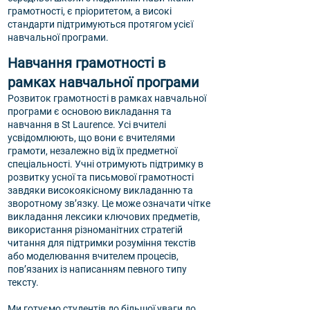
грамотності, є пріоритетом, а високі
стандарти підтримуються протягом усієї
навчальної програми.
Навчання грамотності в
рамках навчальної програми
Розвиток грамотності в рамках навчальної
програми є основою викладання та
навчання в St Laurence. Усі вчителі
усвідомлюють, що вони є вчителями
грамоти, незалежно від їх предметної
спеціальності. Учні отримують підтримку в
розвитку усної та письмової грамотності
завдяки високоякісному викладанню та
зворотному зв’язку. Це може означати чітке
викладання лексики ключових предметів,
використання різноманітних стратегій
читання для підтримки розуміння текстів
або моделювання вчителем процесів,
пов’язаних із написанням певного типу
тексту.
Ми готуємо студентів до більшої уваги до