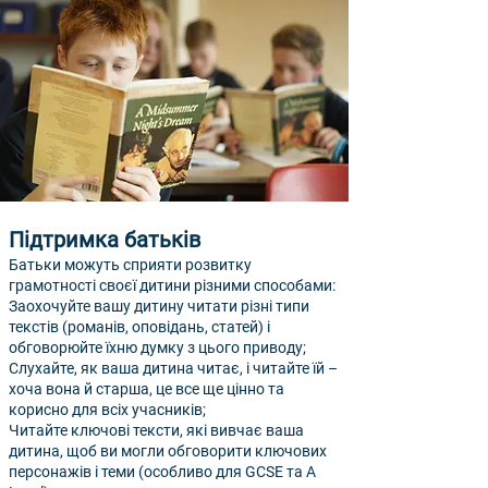
Підтримка батьків
Батьки можуть сприяти розвитку
грамотності своєї дитини різними способами:
Заохочуйте вашу дитину читати різні типи
текстів (романів, оповідань, статей) і
обговорюйте їхню думку з цього приводу;
Слухайте, як ваша дитина читає, і читайте їй –
хоча вона й старша, це все ще цінно та
корисно для всіх учасників;
Читайте ключові тексти, які вивчає ваша
дитина, щоб ви могли обговорити ключових
персонажів і теми (особливо для GCSE та A