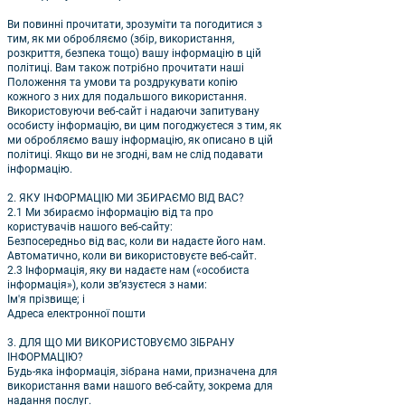
Ви повинні прочитати, зрозуміти та погодитися з
тим, як ми обробляємо (збір, використання,
розкриття, безпека тощо) вашу інформацію в цій
політиці. Вам також потрібно прочитати наші
Положення та умови та роздрукувати копію
кожного з них для подальшого використання.
Використовуючи веб-сайт і надаючи запитувану
особисту інформацію, ви цим погоджуєтеся з тим, як
ми обробляємо вашу інформацію, як описано в цій
політиці. Якщо ви не згодні, вам не слід подавати
інформацію.
2. ЯКУ ІНФОРМАЦІЮ МИ ЗБИРАЄМО ВІД ВАС?
2.1 Ми збираємо інформацію від та про
користувачів нашого веб-сайту:
Безпосередньо від вас, коли ви надаєте його нам.
Автоматично, коли ви використовуєте веб-сайт.
2.3 Інформація, яку ви надаєте нам («особиста
інформація»), коли зв’язуєтеся з нами:
Ім'я прізвище; і
Адреса електронної пошти
3. ДЛЯ ЩО МИ ВИКОРИСТОВУЄМО ЗІБРАНУ
ІНФОРМАЦІЮ?
Будь-яка інформація, зібрана нами, призначена для
використання вами нашого веб-сайту, зокрема для
надання послуг.