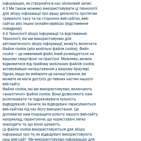
інформацію, не створюйте в нас обліковий запис.
4.3 Ми також можемо використовувати ці технології
для збору інформації про вашу діяльність протягом
тривалого часу та на сторонніх веб-сайтах, веб-
сайтах або інших онлайн-сервісах (відстеження
поведінки).
4.4 Технології збору інформації та відстеження.
Технології, які ми використовуємо для
автоматичного збору інформації, можуть включати:
Файли cookie (або мобільні файли cookie). Файл
cookie — це невеликий файл, який розміщується на
вашому смартфоні чи пристрої. Можливо, можна
відмовитися від прийому мобільних файлів cookie,
активувавши налаштування у вашому браузері.
Однак, якщо ви виберете це налаштування, ви
можете не мати доступу до певних частин нашого
веб-сайту.
Файли cookie, які ми використовуємо, включають
«аналітичні» файли cookie. Вони дозволяють нам
розпізнавати та підраховувати кількість
відвідувачів і бачити, як відвідувачі пересуваються
веб-сайтом під час його використання. Це
допомагає нам покращити роботу нашого веб-сайту,
наприклад, гарантуючи, що користувачі легко
знаходять те, що вони шукають.
Ці файли cookie використовуються для збору
інформації про те, як відвідувачі використовують
наш веб-сайт. Ми використовуємо інформацію для