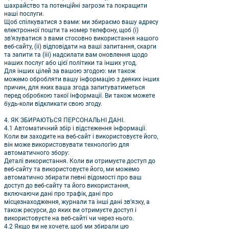
шахрайство та потенційні загрози та покращити
наші послуги.
Щоб спілкуватися з вами: ми збираємо вашу адресу
електронної пошти та номер телефону, щоб (i)
зв’язуватися з вами стосовно використання нашого
веб-сайту, (ii) відповідати на ваші запитання, скарги
та запити та (iii) надсилати вам оновлення щодо
наших послуг або цієї політики та інших угод.
Для інших цілей за вашою згодою: ми також
можемо обробляти вашу інформацію з деяких інших
причин, для яких ваша згода запитуватиметься
перед обробкою такої інформації. Ви також можете
будь-коли відкликати свою згоду.
4. ЯК ЗБИРАЮТЬСЯ ПЕРСОНАЛЬНІ ДАНІ.
4.1 Автоматичний збір і відстеження інформації.
Коли ви заходите на веб-сайт і використовуєте його,
він може використовувати технологію для
автоматичного збору:
Деталі використання. Коли ви отримуєте доступ до
веб-сайту та використовуєте його, ми можемо
автоматично збирати певні відомості про ваш
доступ до веб-сайту та його використання,
включаючи дані про трафік, дані про
місцезнаходження, журнали та інші дані зв’язку, а
також ресурси, до яких ви отримуєте доступ і
використовуєте на веб-сайті чи через нього.
4.2 Якщо ви не хочете, щоб ми збирали цю