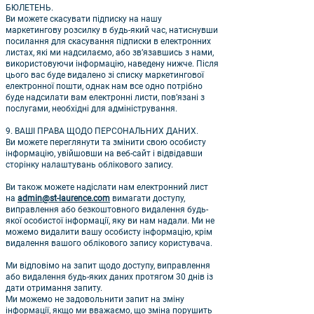
БЮЛЕТЕНЬ.
Ви можете скасувати підписку на нашу
маркетингову розсилку в будь-який час, натиснувши
посилання для скасування підписки в електронних
листах, які ми надсилаємо, або зв’язавшись з нами,
використовуючи інформацію, наведену нижче. Після
цього вас буде видалено зі списку маркетингової
електронної пошти, однак нам все одно потрібно
буде надсилати вам електронні листи, пов’язані з
послугами, необхідні для адміністрування.
9. ВАШІ ПРАВА ЩОДО ПЕРСОНАЛЬНИХ ДАНИХ.
Ви можете переглянути та змінити свою особисту
інформацію, увійшовши на веб-сайт і відвідавши
сторінку налаштувань облікового запису.
Ви також можете надіслати нам електронний лист
на
admin@st-laurence.com
вимагати доступу,
виправлення або безкоштовного видалення будь-
якої особистої інформації, яку ви нам надали. Ми не
можемо видалити вашу особисту інформацію, крім
видалення вашого облікового запису користувача.
Ми відповімо на запит щодо доступу, виправлення
або видалення будь-яких даних протягом 30 днів із
дати отримання запиту.
Ми можемо не задовольнити запит на зміну
інформації, якщо ми вважаємо, що зміна порушить