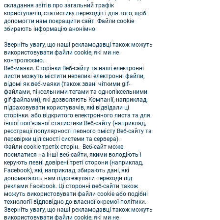
складання звітів про загальний трафік
користувачів, статистику переходів і для того, щоб
допомогти нам покращити сайт. Файли cookie
збирають інформацію анонімно.
Зверніть увагу, що наші рекламодавці також можуть
використовувати файли cookie, які ми не
контролюємо.
Веб-маяки. Сторінки Веб-сайту та наші електронні
листи можуть містити невеликі електронні файли,
відомі як веб-маяки (також звані чіткими gif-
файлами, піксельними тегами та однопіксельними
gif-файлами), які дозволяють Компанії, наприклад,
підраховувати користувачів, які відвідали ці
сторінки. або відкритого електронного листа та для
іншої пов’язаної статистики Веб-сайту (наприклад,
реєстрації популярності певного вмісту Веб-сайту та
перевірки цілісності системи та сервера).
Файли cookie третіх сторін. Веб-сайт може
посилатися на інші веб-сайти, якими володіють і
керують певні довірені треті сторони (наприклад,
Facebook), які, наприклад, збирають дані, які
допомагають нам відстежувати переходи від
реклами Facebook. Ці сторонні веб-сайти також
можуть використовувати файли cookie або подібні
технології відповідно до власної окремої політики.
Зверніть увагу, що наші рекламодавці також можуть
використовувати файли cookie, які ми не