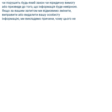
чи порушить будь-який закон чи юридичну вимогу
або призведе до того, що інформація буде невірною.
Якщо за вашим запитом ми відмовимо змінити,
виправити або видалити вашу особисту
інформацію, ми викладемо причини, чому цього не
робимо, і надамо вам детальну інформацію про те,
як ви можете поскаржитися на нашу відмову.
Якщо ви видалите свій внесок користувача з веб-
сайту, копії ваших внесків користувача можуть
залишатися доступними для перегляду в кешованих
і архівних сторінках або можуть бути скопійовані чи
збережені іншими користувачами веб-сайту.
Належний доступ і використання інформації,
наданої на веб-сайті, включаючи внески
користувачів, регулюється нашими Умовами.
10. ЯК ДОВГО ЗБЕРІГАЮТЬСЯ ПЕРСОНАЛЬНІ ДАНІ?
Ми зберігатимемо персональні дані лише до тих пір,
поки це обґрунтовано необхідно. Після видалення
облікового запису всі особисті дані буде видалено
якнайшвидше та завжди протягом 90 днів після
видалення.
11. ПРАВОВІ ОСНОВИ ОБРОБКИ ПЕРСОНАЛЬНОЇ
ІНФОРМАЦІЇ.
11.1 Ми покладаємося як на згоду, так і на законні
ділові інтереси для обробки особистої інформації.
Наприклад, ми можемо обробляти особисту