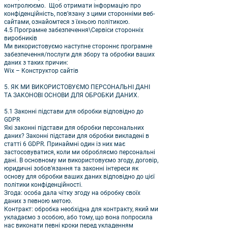
контролюємо. Щоб отримати інформацію про
конфіденційність, пов’язану з цими сторонніми веб-
сайтами, ознайомтеся з їхньою політикою.
4.5 Програмне забезпечення\Сервіси сторонніх
виробників
Ми використовуємо наступне стороннє програмне
забезпечення/послуги для збору та обробки ваших
даних з таких причин:
Wix – Конструктор сайтів
5. ЯК МИ ВИКОРИСТОВУЄМО ПЕРСОНАЛЬНІ ДАНІ
ТА ЗАКОНОВІ ОСНОВИ ДЛЯ ОБРОБКИ ДАНИХ.
5.1 Законні підстави для обробки відповідно до
GDPR
Які законні підстави для обробки персональних
даних? Законні підстави для обробки викладені в
статті 6 GDPR. Принаймні один із них має
застосовуватися, коли ми обробляємо персональні
дані. В основному ми використовуємо згоду, договір,
юридичні зобов’язання та законні інтереси як
основу для обробки ваших даних відповідно до цієї
політики конфіденційності.
Згода: особа дала чітку згоду на обробку своїх
даних з певною метою.
Контракт: обробка необхідна для контракту, який ми
укладаємо з особою, або тому, що вона попросила
нас виконати певні кроки перед укладенням