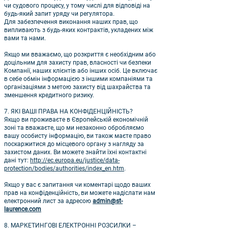
чи судового процесу, у тому числі для відповіді на
будь-який запит уряду чи регулятора.
Для забезпечення виконання наших прав, що
випливають з будь-яких контрактів, укладених між
вами та нами.
Якщо ми вважаємо, що розкриття є необхідним або
доцільним для захисту прав, власності чи безпеки
Компанії, наших клієнтів або інших осіб. Це включає
в себе обмін інформацією з іншими компаніями та
організаціями з метою захисту від шахрайства та
зменшення кредитного ризику.
7. ЯКІ ВАШІ ПРАВА НА КОНФІДЕНЦІЙНІСТЬ?
Якщо ви проживаєте в Європейській економічній
зоні та вважаєте, що ми незаконно обробляємо
вашу особисту інформацію, ви також маєте право
поскаржитися до місцевого органу з нагляду за
захистом даних. Ви можете знайти їхні контактні
дані тут:
http://ec.europa.eu/justice/data-
protection/bodies/authorities/index_en.htm
.
Якщо у вас є запитання чи коментарі щодо ваших
прав на конфіденційність, ви можете надіслати нам
електронний лист за адресою
admin@st-
laurence.com
8. МАРКЕТИНГОВІ ЕЛЕКТРОННІ РОЗСИЛКИ –