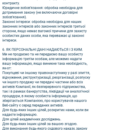
контракту.
Юридичне зобов’язання: обробка необхідна для
дотримання закону (не включаючи договірні
зобов’язання).
Законні інтереси: обробка необхідна для наших
законних інтересів або законних інтересів третьої
сторони, якщо немає вагомої причини для захисту
особистих даних особи, яка переважає ці законні
інтереси.
6. ЯК ПЕРСОНАЛЬНІ ДАНІ НАДАЮТЬСЯ І З КИМ.
Ми не продаємо та не передаємо вашу особисту
інформацію третім особам, але можемо надати
вашу інформацію, якщо виникне така необхідність,
як-от:
Покупцеві чи іншому правонаступнику у разі злиття,
відчуження, реструктуризації, реорганізації, розпуску
чи іншого продажу чи передачі частини або всіх
активів Компанії, як безперервного підприємства,
так і в рамках банкрутства, ліквідації чи аналогічної
процедури, в якому особиста інформація, що
зберігається Компанією, про користувачів нашого
Веб-сайту є серед переданих активів.
Для будь-яких інших цілей, розкритих нами, коли ви
надаєте інформацію.
Для цілей академічних досліджень.
Для будь-яких інших цілей за вашою згодою.
Для виконання будь-якого судового наказу, закону