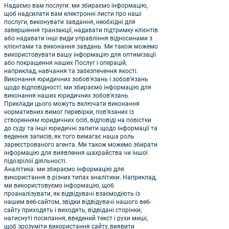
Надаємо вам послуги: ми збираємо інформацію,
щоб надсилати вам електронні листи про наші
послуги, виконувати завдання, необхідні для
завершення транзакції, надавати підтримку клієнтів
або надавати інші види управління відносинами з
клієнтами та виконання завдань. Ми також можемо
використовувати вашу інформацію для оптимізації
або покращення наших Послуг і операцій,
наприклад, навчання та забезпечення якості.
Виконання юридичних зобов’язань і зобов’язань
щодо відповідності: ми збираємо інформацію для
виконання наших юридичних зобов’язань.
Приклади цього можуть включати виконання
нормативних вимог перевірки, пов’язаних із
створенням юридичних осіб, відповіді на повістки
до суду та інші юридичні запити щодо інформації та
ведення записів, як того вимагає наша роль
зареєстрованого агента. Ми також можемо збирати
інформацію для виявлення шахрайства чи іншої
підозрілої діяльності.
Аналітика: ми збираємо інформацію для
використання в різних типах аналітики. Наприклад,
ми використовуємо інформацію, щоб
проаналізувати, як відвідувачі взаємодіють із
нашим веб-сайтом, звідки відвідувачі нашого веб-
сайту приходять і виходять, відвідані сторінки,
натиснуті посилання, введений текст і рухи миші,
щоб зрозуміти використання сайту, виявити