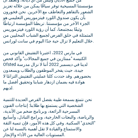
من جميع الأديان وليس من أي ديانة، ونعتقد أن
مؤسستنا المسيحية توفر سياقًا يمكن من خلاله تعزيز
الشعور بالتفاهم والتعاطف مع الآخرين. نحن فخورون
بأن يكون صندوق اللورد فيتزموريس التعليمي هو
الجزء الآخر من مؤسستنا. تربطنا المؤسسة ارتباطًا
وثيقًا بمجتمعنا، كما أن رؤية اللورد فيتزموريس
المتمثلة في خلق الفرص لجميع الشباب المحليين من
خلال التعليم لا تزال حية جدًا اليوم في سانت لورانس.
في مارس 2022، اعتبرنا التفتيش القانوني من
الكنيسة "ممتازين في جميع المجالات" وأكد فحص
Ofsted لدينا في ديسمبر 2022 أننا لا نزال مدرسة
جيدة، حيث يفخر الموظفون والطلاب ويسعدون
بحضورهم. وقد حددت كلتا عمليتي التفتيش التزامًا لا
هوادة فيه بضمان ازدهار شبابنا وتحقيق أفضل ما
لديهم.
نحن نتمتع بسمعة طيبة بفضل الفرص العديدة للتنمية
الشخصية التي يستمتع بها طلابنا: إنتاجات الفنون
المسرحية الرائعة، وبرنامج ضخم من الأندية،
والرياضة، والبعثات الخارجية، وبرامج التبادل، وأسابيع
"التحدي" السكنية. وفي كل هذه الأمور، فإن تنمية الثقة
والاستمتاع والقيادة لا تقل أهمية بالنسبة لنا عن
المستويات العالية من الأداء والإنجاز.