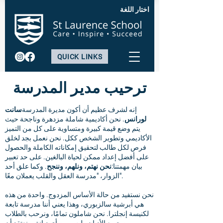
اختار اللغة
QUICK LINKS
ترحيب مدير المدرسة
إنه لشرف عظيم أن أكون مديرة المدرسة
سانت
لورانس
. نحن أكاديمية شاملة مزدهرة وناجحة حيث
يتم وضع قيمة كبيرة ومتساوية على كل من التميز
الأكاديمي وتطوير الشخص ككل. نحن نعمل بجد لخلق
فرص لكل طالب لتحقيق إمكاناته الكاملة والحصول
على أفضل إعداد ممكن لحياة البالغين. على حد تعبير
بيان مهمتنا:
نحن نهتم، ونلهم، وننجح
. وكما علق أحد
الزوار، "مدرسة العقل والقلب يعملان معًا".
نحن نستفيد من حالة الأساس المزدوج. واحدة من هذه
هي أبرشية سالزبوري، وهذا يعني أننا مدرسة تابعة
لكنيسة إنجلترا. نحن شاملون تمامًا، ونرحب بالطلاب