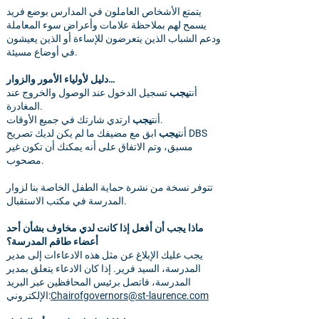
يتمتع الأشخاص العاملون في المدارس بوضع فريد
يسمح لهم بملاحظة علامات وأعراض سوء المعاملة
ودعم الشباب الذين يتعرضون للإساءة أو الذين يعيشون
في أوضاع مسيئة.
دليل لأولياء الأمور والزوار…
أنت
يجب
تسجيل الدخول عند الوصول والخروج عند
المغادرة.
ارتدي شارتك في جميع الأوقات.
أنت
يجب
أنت
يجب
ابق مع مضيفك ما لم يكن لديك تصريح DBS
مسبق، وتم الاتفاق على أنه يمكنك أن تكون غير
مصحوب.
تتوفر نسخة من نشرة حماية الطفل الخاصة بنا لزوار
المدرسة في مكتب الاستقبال.
ماذا يجب أن أفعل إذا كانت لدي مخاوف بشأن أحد
أعضاء طاقم المدرسة؟
يجب عليك الإبلاغ عن مثل هذه الادعاءات إلى مدير
المدرسة، السيد فرير. إذا كان الادعاء يتعلق بمدير
المدرسة، فاتصل برئيس المحافظين عبر البريد
Chairofgovernors@st-laurence.com
الإلكتروني: