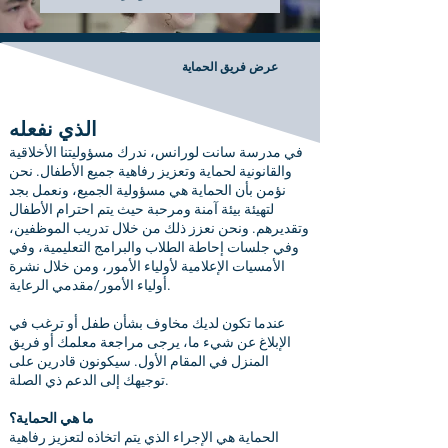
عرض فريق الحماية
الذي نفعله
في مدرسة سانت لورانس، ندرك مسؤوليتنا الأخلاقية
والقانونية لحماية وتعزيز رفاهية جميع الأطفال. نحن
نؤمن بأن الحماية هي مسؤولية الجميع، ونعمل بجد
لتهيئة بيئة آمنة ومرحبة حيث يتم احترام الأطفال
وتقديرهم. ونحن نعزز ذلك من خلال تدريب الموظفين،
وفي جلسات إحاطة الطلاب والبرامج التعليمية، وفي
الأمسيات الإعلامية لأولياء الأمور، ومن خلال نشرة
أولياء الأمور/مقدمي الرعاية.
عندما تكون لديك مخاوف بشأن طفل أو ترغب في
الإبلاغ عن شيء ما، يرجى مراجعة معلمك أو فريق
المنزل في المقام الأول. سيكونون قادرين على
توجيهك إلى الدعم ذي الصلة.
ما هي الحماية؟
الحماية هي الإجراء الذي يتم اتخاذه لتعزيز رفاهية