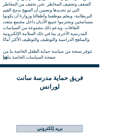
الضعف وتخفيف المخاطر. نحن نخفف من المخاطر
التي تم تحديدها ونضمن أن المنهج يدمج القيم
البريطانية، ويعلم موظفينا وأطفالنا وزوارنا أن يكونوا
متسامحين ويحترموا جميع الأديان داخل مجتمع متعدد
الثقافات. ويدعم ذلك مجموعة من السياسات
المدرسية الأخرى بما في ذلك السلامة الإلكترونية
والمناهج الدراسية والتوظيف والتوظيف الأكثر أمانًا.
تتوفر نسخة من سياسة حماية الطفل الخاصة بنا من
.
صفحة السياسات الخاصة بنا
هنا
فريق حماية مدرسة سانت
لورانس
لورا باربر
مساعد مدير المدرسة
د
إيبوتي د
قائد الحماية المعين
بريد إلكتروني