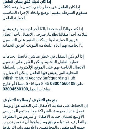
إذا كان لديك قلق بشأن الطفل
إذا كان الطفل في خطر داهم، اتصل بالرقم 999.
ستقوم الشرطة بتقييم الوضع واتخاذ الإجراء المناسب
لحماية الطفل.
إذا كنت والدًا أو شخصًا بالغًا آخر لديه مخاوف بشأن
سلامة أحد أطفالنا/طلابنا، فيرجى الاتصال بأحد أعضاء
فريق الحماية لدينا. يمكنك العثور على التفاصيل
.
علامة التبويب "فريق الحماية".
الخاصة بهم أدناه على
إذا لم يكن الطفل في خطر مباشر، فاتصل بخدمات
حماية الطفل المحلية. يمكن العثور على تفاصيل
الاتصال الخاصة بهم على الموقع الإلكتروني للسلطة
المحلية التي يعيش فيها الطفل. يمكن الاتصال بـ
Wiltshire Multi Agency Safeguarding Hub
على:
03004560108
8.45 صباحًا - 5 مساءً أو خارج
.
ساعات العمل
03004560100
منع منع التطرف / معالجة التطرف
إن الحفاظ على سلامة الأطفال في التعليم هو أولويتنا.
تعمل هذه المدرسة بالشراكة مع المجتمع المدرسي
الأوسع لضمان حماية الأطفال وأسرهم من التطرف
والتطرف. تمشيا مع
يمنع
ومن واجبنا أن نضمن تدريب
جميع الموظفين والمحافظين وإعلامهم وإدراك نقاط