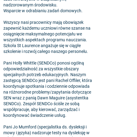
nadzorowanym środowisku.
Wsparcie w odrabianiu zadań domowych.
Wszyscy nasi pracownicy mają obowiązek
zapewnić każdemu uczniowi równe szanse na
osiągnięcie maksymalnego potencjału we
wszystkich aspektach programu nauczania.
Szkoła St Laurence angażuje się w ciągłe
szkolenie i rozwój całego naszego personelu.
Pani Holly Whittle (SENDCo) ponosi ogólną
odpowiedzialność za wszystkie obszary
specjalnych potrzeb edukacyjnych. Naszym
zastępcą SENDCo jest pani Rachel Offiler, która
koordynuje spotkania i codziennie odpowiada
na różnorodne problemy/zapytania dotyczące
SEN wraz z panią Dawn Maguire (asystentka
SENDCo). Zespół SENDCo ściśle ze sobą
współpracuje, aby kierować, zarządzać i
koordynować świadczenie usług.
Pani Jo Mumford (specjalistka ds. dysleksji i
mowy i języka) nadzoruje testy na dysleksję w