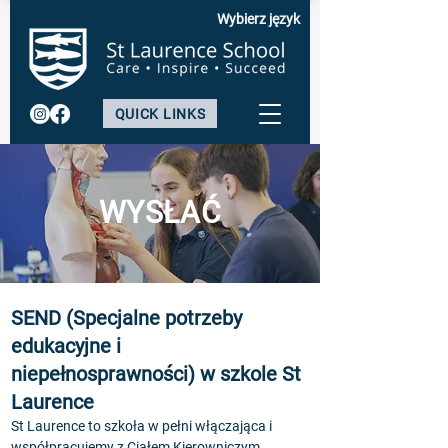
Wybierz język
QUICK LINKS
WYSŁAĆ
SEND (Specjalne potrzeby
edukacyjne i
niepełnosprawności) w szkole St
Laurence
St Laurence to szkoła w pełni włączająca i
współpracujemy z Ciałem Kierowniczym,