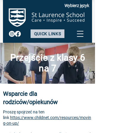
Wybierz język
QUICK LINKS
Przejście z klasy 6
na 7
Wsparcie dla
rodziców/opiekunów
Proszę spojrzeć na ten
link
https://www.childnet.com/resources/movin
g-on-up/